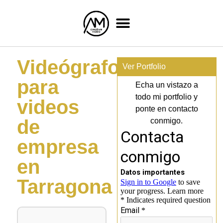
Videógrafo
Ver Portfolio
para
Echa un vistazo a
todo mi portfolio y
videos
ponte en contacto
de
conmigo.
empresa
en
Tarragona