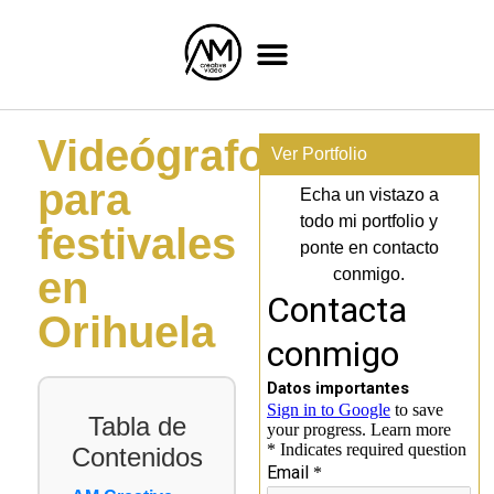
Videógrafo
Ver Portfolio
para
Echa un vistazo a
todo mi portfolio y
festivales
ponte en contacto
en
conmigo.
Orihuela
Tabla de
Contenidos