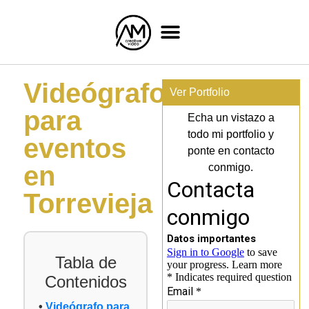
Videógrafo
Ver Portfolio
para
Echa un vistazo a
todo mi portfolio y
eventos
ponte en contacto
en
conmigo.
Torrevieja
Tabla de
Contenidos
Videógrafo para