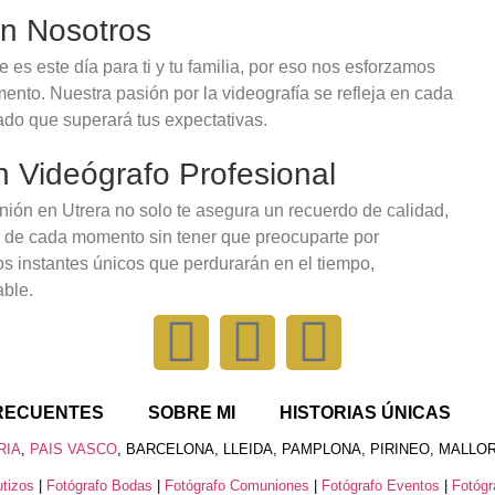
on Nosotros
s este día para ti y tu familia, por eso nos esforzamos
ento. Nuestra pasión por la videografía se refleja en cada
ado que superará tus expectativas.
n Videógrafo Profesional
nión en Utrera no solo te asegura un recuerdo de calidad,
e de cada momento sin tener que preocuparte por
os instantes únicos que perdurarán en el tiempo,
able.
RECUENTES
SOBRE MI
HISTORIAS ÚNICAS
RIA
,
PAIS VASCO
, BARCELONA, LLEIDA, PAMPLONA, PIRINEO, MALLOR
tizos
|
Fotógrafo Bodas
|
Fotógrafo Comuniones
|
Fotógrafo Eventos
|
Fotógr