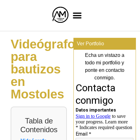
Videógrafo
Ver Portfolio
para
Echa un vistazo a
todo mi portfolio y
bautizos
ponte en contacto
en
conmigo.
Mostoles
Tabla de
Contenidos